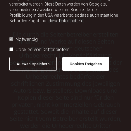
verarbeitet werden. Diese Daten werden von Google zu
verschiedenen Zwecken wie zum Beispiel der der
Profilbildung in den USA verarbeitet, sodass auch staatliche
Urheberrecht
Behörden Zugriff auf diese Daten haben.
Die durch die Seitenbetreiber erstellten
Notwendig
Inhalte und Werke auf diesen Seiten
unterliegen dem deutschen
Cookies von Drittanbietern
Urheberrecht. Die Vervielfältigung,
Bearbeitung, Verbreitung und jede Art der
Auswahl speichern
Cookies freigeben
Verwertung außerhalb der Grenzen des
Urheberrechtes bedürfen der
schriftlichen Zustimmung des jeweiligen
Autors bzw. Erstellers. Downloads und
Kopien dieser Seite sind nur für den
privaten, nicht kommerziellen Gebrauch
gestattet. Soweit die Inhalte auf dieser
Seite nicht vom Betreiber erstellt wurden,
werden die Urheberrechte Dritter