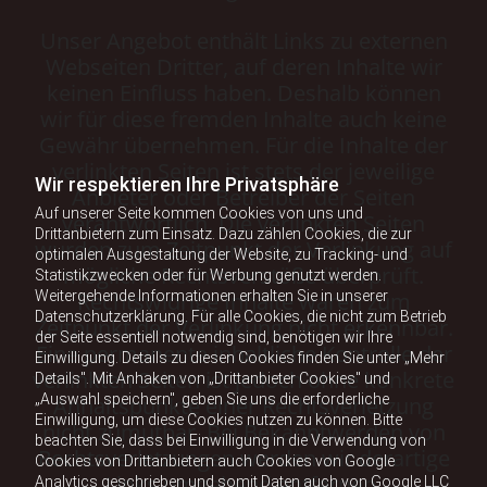
Unser Angebot enthält Links zu externen
Webseiten Dritter, auf deren Inhalte wir
keinen Einfluss haben. Deshalb können
wir für diese fremden Inhalte auch keine
Gewähr übernehmen. Für die Inhalte der
verlinkten Seiten ist stets der jeweilige
Wir respektieren Ihre Privatsphäre
Anbieter oder Betreiber der Seiten
Auf unserer Seite kommen Cookies von uns und
verantwortlich. Die verlinkten Seiten
Drittanbietern zum Einsatz. Dazu zählen Cookies, die zur
wurden zum Zeitpunkt der Verlinkung auf
optimalen Ausgestaltung der Website, zu Tracking- und
mögliche Rechtsverstöße überprüft.
Statistikzwecken oder für Werbung genutzt werden.
Weitergehende Informationen erhalten Sie in unserer
Rechtswidrige Inhalte waren zum
Datenschutzerklärung. Für alle Cookies, die nicht zum Betrieb
Zeitpunkt der Verlinkung nicht erkennbar.
der Seite essentiell notwendig sind, benötigen wir Ihre
Eine permanente inhaltliche Kontrolle der
Einwilligung. Details zu diesen Cookies finden Sie unter „Mehr
verlinkten Seiten ist jedoch ohne konkrete
Details". Mit Anhaken von „Drittanbieter Cookies" und
„Auswahl speichern", geben Sie uns die erforderliche
Anhaltspunkte einer Rechtsverletzung
Einwilligung, um diese Cookies nutzen zu können. Bitte
nicht zumutbar. Bei Bekanntwerden von
beachten Sie, dass bei Einwilligung in die Verwendung von
Rechtsverletzungen werden wir derartige
Cookies von Drittanbietern auch Cookies von Google
Links umgehend entfernen.
Analytics geschrieben und somit Daten auch von Google LLC